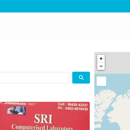
+
−
Search