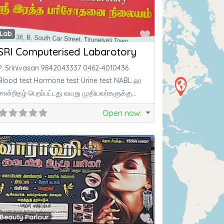
ite
Favorite
Lab
SRI Computerised Labarotory
P. Srinivasan 9842043337 0462-4010436
Blood test Hormone test Urine test NABL தர
சான்றிதழ் பெறப்பட்டது வயது முதியவர்களுக்கு
வீட்டிற்கு வந்து இரத்த
Open now
:
ite
Favorite
Beauty Parlour