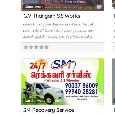
Favor
Glass Work
G.V Thangam S.S.Works
எங்களிடம் வீட்டிற்கு தேவையான சில்வர் கேட், சிட்
டவுட், பால்கனி வொர்க்ஸ், அனைத்து வகையான
கிளாஸ் ஒர்க்ஸ், பிளாஸ்டிக் டோர் ஒர்க்ஸ் போன்ற
வேலைகள் சிறந்த முறையில்
Favor
Car Services
SM Recovery Service