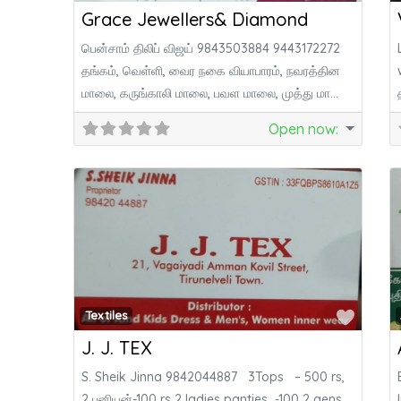
Grace Jewellers& Diamond
பென்சாம் திலிப் விஜய் 9843503884 9443172272
தங்கம், வெள்ளி, வைர நகை வியாபாரம், நவரத்தின
மாலை, கருங்காலி மாலை, பவள மாலை, முத்து மாலை,
ஸ்படிக மாலை,
Open now
:
Favor
Textiles
J. J. TEX
S. Sheik Jinna 9842044887 3Tops – 500 rs,
2 பனியன்-100 rs 2 ladies panties -100 2 gens