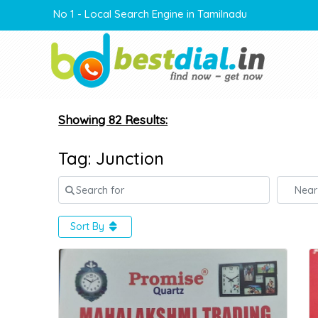
No 1 - Local Search Engine in Tamilnadu
Showing 82 Results:
Tag: Junction
Search for
Near
Sort By