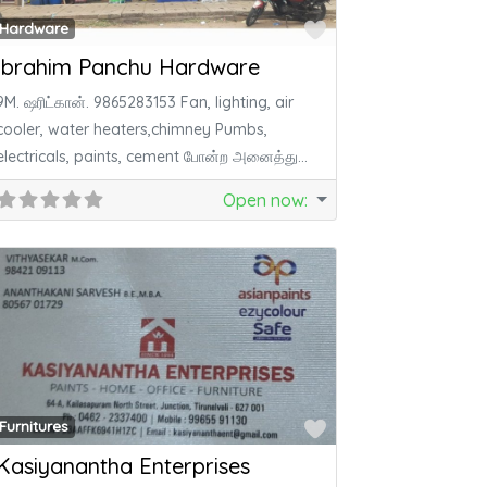
ite
Favorite
Hardware
Ibrahim Panchu Hardware
9M. ஷரிட்கான். 9865283153 Fan, lighting, air
cooler, water heaters,chimney Pumbs,
electricals, paints, cement போன்ற அனைத்து
வகையான hardware பொருட்கள் electricals,
Open now
:
paints,
ite
Favorite
Furnitures
Kasiyanantha Enterprises