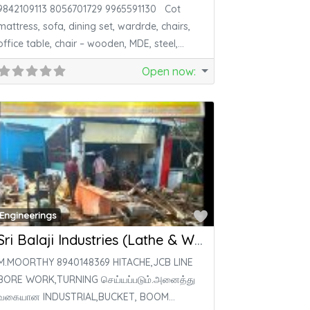
9842109113 8056701729 9965591130 Cot
mattress, sofa, dining set, wardrde, chairs,
office table, chair – wooden, MDE, steel,
plastic furniture.
Open now
:
ite
Favorite
Engineerings
Sri Balaji Industries (Lathe & Welding Works)
M.MOORTHY 8940148369 HITACHE,JCB LINE
BORE WORK,TURNING செய்யப்படும்.அனைத்து
வகையான INDUSTRIAL,BUCKET, BOOM