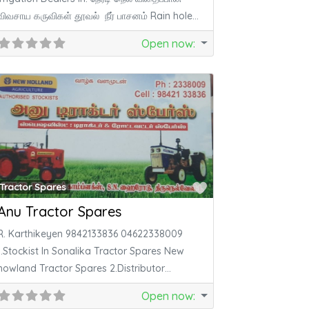
விவசாய கருவிகள் தூவல் நீர் பாசனம் Rain hole
Garden hose
Open now
:
ite
Favorite
Tractor Spares
Anu Tractor Spares
R. Karthikeyen 9842133836 04622338009
1.Stockist In Sonalika Tractor Spares New
howland Tractor Spares 2.Distributor
Kirlaskar Rotvator blades (k.blade) Kirlaskar
Open now
: