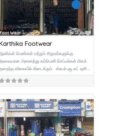
ite
Favorite
Foot Wear
Karthika Footwear
ஆண்கள் பெண்கள் மற்றும் சிறுவர்களுக்கு
தேவையான அனைத்து கம்பெனி செப்பல்கள் மிகக்
குறைந்த விலையில் கிடைக்கும் ஸ்கூல் சூ கட் ஷூ
லேடீஸ் கட் ஷூ