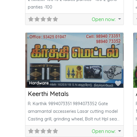
panties -100
Open now
:
Favor
Hardware
Keerthi Metals
R. Karthik 9894073351 9894073352 Gate
arnamantal accesseries Lasar cutting model
Casting grill, grinding wheel, Bolt nut Hpl seat
Grill accesseries
Open now
: