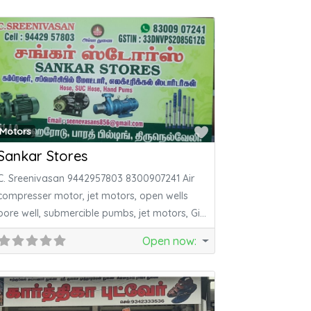
ite
Favorite
Motors
Sankar Stores
C. Sreenivasan 9442957803 8300907241 Air
compresser motor, jet motors, open wells
bore well, submercible pumbs, jet motors, Gi
pipes ,
Open now
: