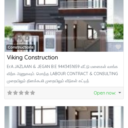
Fa
Constructions
Viking Construction
Er.A.JAZLAAN & JEGAN B.E 9443451659 வீட்டு மனைகள் வாங்க
விற்க அணுகவும். மொத்த LABOUR CONTRACT & CONSULTING
முறையிலும் தினக்கூலி முறையிலும் வீடுகள் கட்டித்
Open now
: