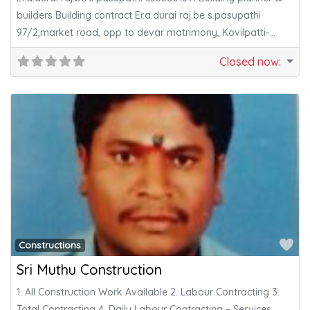
builders Building contract Er.a.durai raj.be s.pasupathi
97/2,market road, opp to devar matrimony, Kovilpatti-
628501
Closed now
:
Fa
Constructions
Sri Muthu Construction
1. All Construction Work Available 2. Labour Contracting 3.
Total Contracting 4. Daily Labour Contracting – Services