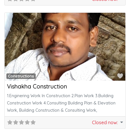
Fa
Constructions
Vishakha Construction
1.Enginering Work In Construction 2.Plan Work 3.Building
Construction Work 4.Consulting Building Plan & Elevation
Work, Building Construction & Consulting Work,
Closed now
: