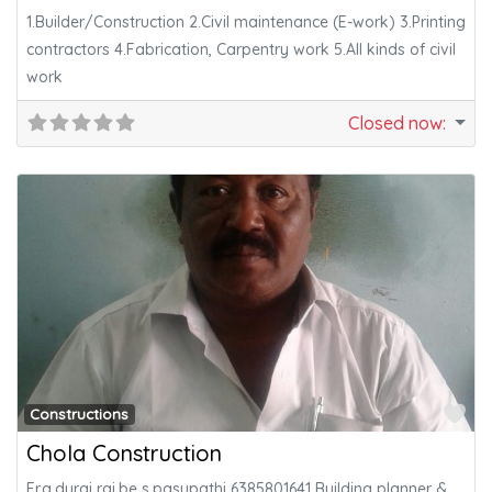
1.Builder/Construction 2.Civil maintenance (E-work) 3.Printing
contractors 4.Fabrication, Carpentry work 5.All kinds of civil
work
Closed now
:
Fa
Constructions
Chola Construction
Er.a.durai raj.be s.pasupathi 6385801641 Building planner &