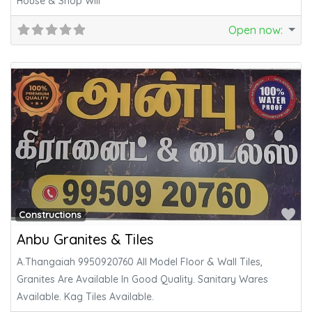
House & Shop Will
Open now
:
Fa
Constructions
Anbu Granites & Tiles
A.Thangaiah 9950920760 All Model Floor & Wall Tiles,
Granites Are Available In Good Quality. Sanitary Wares
Available. Kag Tiles Available.