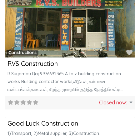
Fa
Constructions
RVS Construction
R.Suyambu Raj 9976692365 A to z building construction
works Building contactor works,வீடுகள், கல்யாண
மண்டபங்கள்,கடைகள், சிறந்த முறையில் குறித்த நேரத்தில் கட்டி
தரப்படும்.
Closed now
:
Fa
Constructions
Good Luck Construction
1)Transport, 2)Metal supplier, 3)Construction.