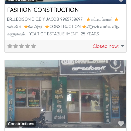
FASHION CONSTRUCTION
ER.J.EDISON;D.C.E Y.JACOB 9965758697
கட்டிட ப்ளான்
எஸ்டிமேட்
லே அவுட்
CONSTRUCTION
வீடுகள் வாங்க விற்க
அணுகவும். YEAR OF ESTABLISHMENT:-25 YEARS
Closed now
:
Fa
Constructions