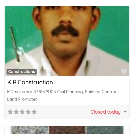
Fa
Constructions
K.R.Construction
K.Ravikumar 8778379105 Civil Planning, Building Contract,
Land Promoter.
Closed today
: