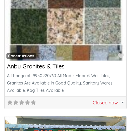
Fa
Constructions
Anbu Granites & Tiles
A.Thangaiah 9950920760 All Model Floor & Wall Tiles,
Granites Are Available In Good Quality. Sanitary Wares
Available. Kag Tiles Available.
Closed now
: