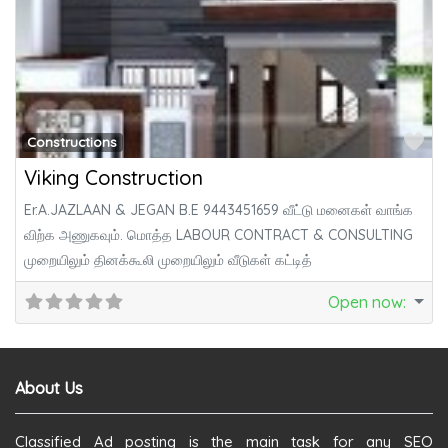
Fa
Constructions
Viking Construction
Er.A.JAZLAAN & JEGAN B.E 9443451659 வீட்டு மனைகள் வாங்க
விற்க அணுகவும். மொத்த LABOUR CONTRACT & CONSULTING
முறையிலும் தினக்கூலி முறையிலும் வீடுகள் கட்டித்
Open now
:
About Us
Classified Ad posting is the main task for any SEO