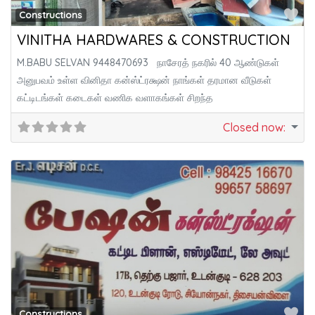
Fa
Constructions
VINITHA HARDWARES & CONSTRUCTION
M.BABU SELVAN 9448470693 நாசேரத் நகரில் 40 ஆண்டுகள்
அனுபவம் உள்ள வினிதா கன்ஸ்ட்ரக்ஷன் நாங்கள் தரமான வீடுகள்
கட்டிடங்கள் கடைகள் வணிக வளாகங்கள் சிறந்த
Closed now
:
Fa
Constructions