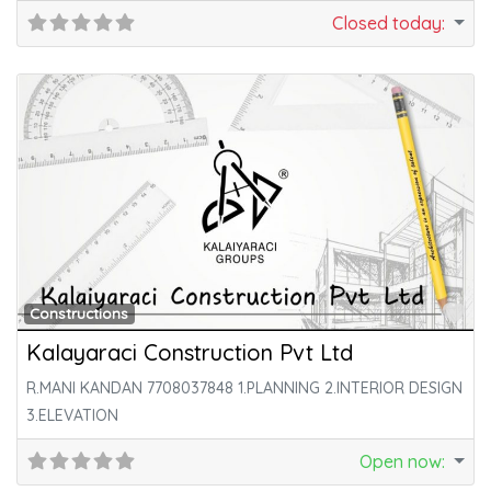
Closed today
:
Fa
Constructions
Kalayaraci Construction Pvt Ltd
R.MANI KANDAN 7708037848 1.PLANNING 2.INTERIOR DESIGN
3.ELEVATION
Open now
: