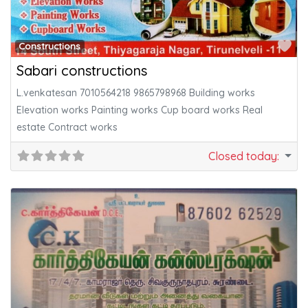
Fa
Constructions
Sabari constructions
L.venkatesan 7010564218 9865798968 Building works
Elevation works Painting works Cup board works Real
estate Contract works
Closed today
: