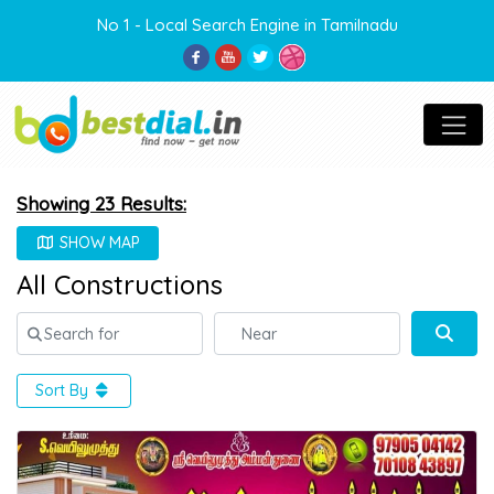
No 1 - Local Search Engine in Tamilnadu
Showing 23 Results:
SHOW MAP
All Constructions
Search for
Near
Sear
Sort By