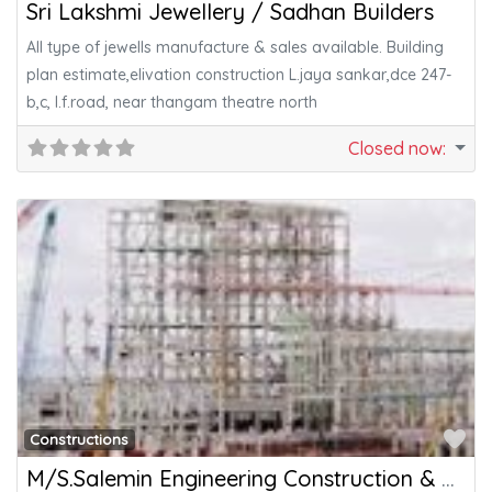
Sri Lakshmi Jewellery / Sadhan Builders
All type of jewells manufacture & sales available. Building
plan estimate,elivation construction L.jaya sankar,dce 247-
b,c, l.f.road, near thangam theatre north
Closed now
:
Fa
Constructions
M/S.Salemin Engineering Construction & Maintenance