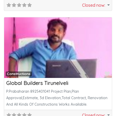
Closed now
:
Fa
Constructions
Global Builders Tirunelveli
P.Prabaharan 8925401041 Project Plan,Plan
Approval,Estimate, 3d Elevation,Total Contract, Renovation
And All Kinds Of Constructions Works Available.
Closed now
: