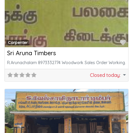
Fa
Carpenter
Sri Aruna Timbers
R.Arunachalam 8973332774 Woodwork Sales Order Working.
Closed today
: