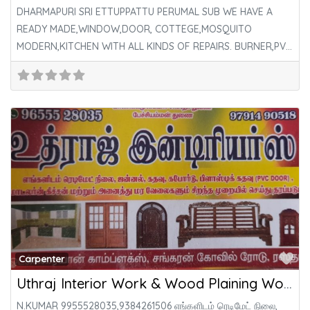
DHARMAPURI SRI ETTUPPATTU PERUMAL SUB WE HAVE A
READY MADE,WINDOW,DOOR, COTTEGE,MOSQUITO
MODERN,KITCHEN WITH ALL KINDS OF REPAIRS. BURNER,PVC
DOOR IS
Fa
Carpenter
Uthraj Interior Work & Wood Plaining Works
N.KUMAR 9955528035,9384261506 எங்களிடம் ரெடிமேட் நிலை,