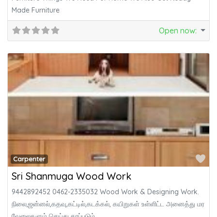
Made Furniture
Open now
:
Fa
Carpenter
Sri Shanmuga Wood Work
9442892452 0462-2335032 Wood Work & Designing Work.
நிலை,ஜன்னல்,கதவு,கட்டில்,கடக்கல், கயிறுகள் உள்ளிட்ட அனைத்து மர
வேலைகளும் செய்து தரப்படும்.