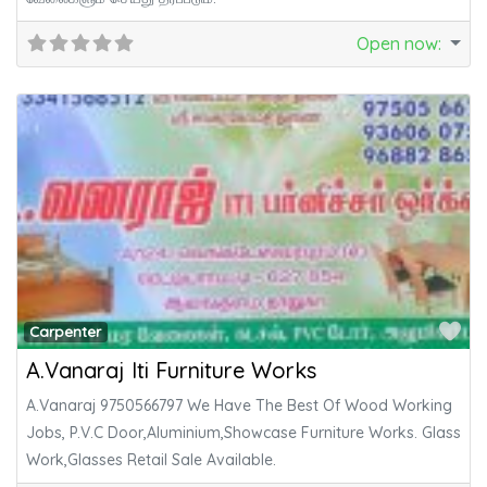
Open now
:
Fa
Carpenter
A.Vanaraj Iti Furniture Works
A.Vanaraj 9750566797 We Have The Best Of Wood Working
Jobs, P.V.C Door,Aluminium,Showcase Furniture Works. Glass
Work,Glasses Retail Sale Available.