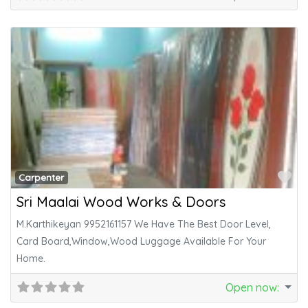
Fa
Carpenter
Sri Maalai Wood Works & Doors
M.Karthikeyan 9952161157 We Have The Best Door Level,
Card Board,Window,Wood Luggage Available For Your
Home.
Open now
: