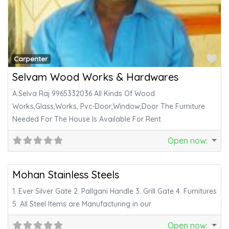
Fa
Carpenter
Selvam Wood Works & Hardwares
A.Selva Raj 9965332036 All Kinds Of Wood
Works,Glass,Works, Pvc-Door,Window,Door The Furniture
Needed For The House Is Available For Rent
Open now
:
Fa
Carpenter
Mohan Stainless Steels
1. Ever Silver Gate 2. Pallgani Handle 3. Grill Gate 4. Furnitures
5. All Steel Items are Manufacturing in our
Open now
: