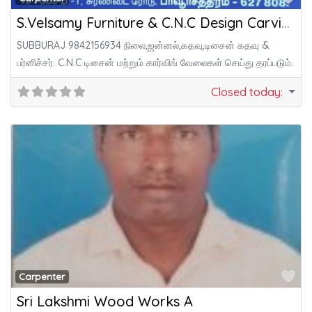
S.Velsamy Furniture & C.N.C Design Carving
SUBBURAJ 9842156934 நிலை,ஜன்னல்,கதவு,டிசைன் கதவு &
பர்னிச்சர். C.N.C டிசைன் மற்றும் கார்விங் வேலைகள் செய்து தரப்படும்.
Closed today
:
Fa
Carpenter
Sri Lakshmi Wood Works A