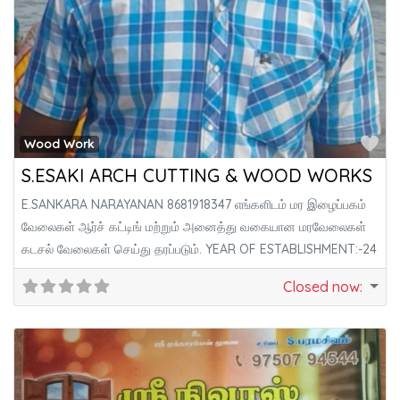
Fa
Wood Work
S.ESAKI ARCH CUTTING & WOOD WORKS
E.SANKARA NARAYANAN 8681918347 எங்களிடம் மர இழைப்பகம்
வேலைகள் ஆர்ச் கட்டிங் மற்றும் அனைத்து வகையான மரவேலைகள்
கடசல் வேலைகள் செய்து தரப்படும். YEAR OF ESTABLISHMENT:-24
Closed now
: