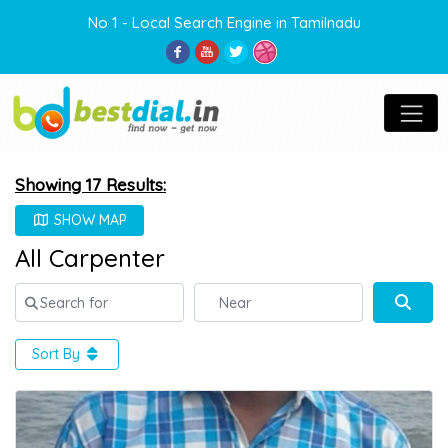
No 1 - Local Search Engine in Tamilnadu
Showing 17 Results:
SHOW MAP
All Carpenter
Search for
Near
Sear
Sort By