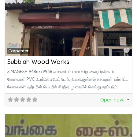
Fa
Carpenter
Subbiah Wood Works
S.MAGESH 9486779938 எங்களிடம் மரம் விற்பனை,பர்னிச்சர்
வேலைகள்,PVC டோர்,ரெடிமேட் டோர், நிலை,ஜன்னல்,கதவுகள் உள்ளிட்ட
வேலைகள் ஆர்டரின் பெயரில் சிறந்த முறையில் செய்து தரப்படும்.
Open now
: