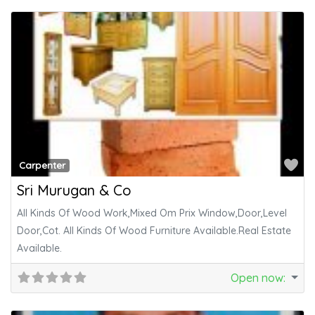
Fa
Carpenter
Sri Murugan & Co
All Kinds Of Wood Work,Mixed Om Prix Window,Door,Level
Door,Cot. All Kinds Of Wood Furniture Available.Real Estate
Available.
Open now
: