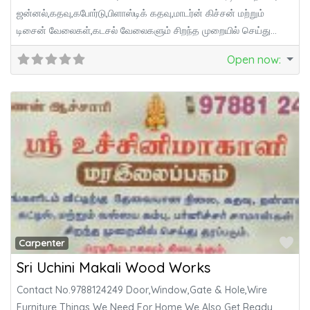
ஜன்னல்,கதவு,கபோர்டு,பிளாஸ்டிக் கதவு,மாடர்ன் கிச்சன் மற்றும்
டிசைன் வேலைகள்,கடசல் வேலைகளும் சிறந்த முறையில் செய்து
தரப்படும். YEAR OF ESTABLISHMENT:-4
Open now
:
Fa
Carpenter
Sri Uchini Makali Wood Works
Contact No.9788124249 Door,Window,Gate & Hole,Wire
Furniture Things We Need For Home We Also Get Ready