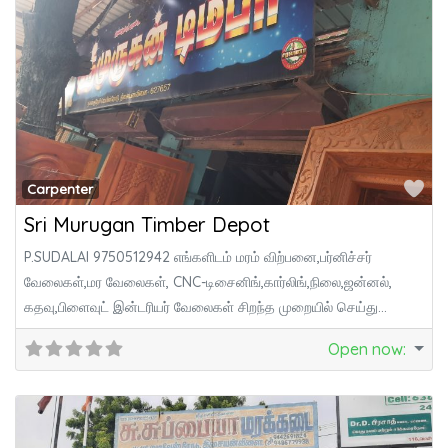
Fa
Carpenter
Sri Murugan Timber Depot
P.SUDALAI 9750512942 எங்களிடம் மரம் விற்பனை,பர்னிச்சர்
வேலைகள்,மர வேலைகள், CNC-டிசைனிங்,கார்லிங்,நிலை,ஜன்னல்,
கதவு,பிளைவுட் இன்டரியர் வேலைகள் சிறந்த முறையில் செய்து
தரப்படும். எங்களிடம் கரண்ட் இல்லாத நிலையிலும் ஜெனரேட்டர்
Open now
: