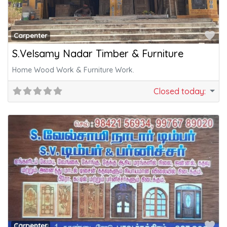
Fa
Carpenter
S.Velsamy Nadar Timber & Furniture
Home Wood Work & Furniture Work.
Closed today
:
Fa
Carpenter