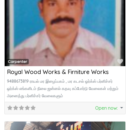
Fa
Carpenter
Royal Wood Works & Firniture Works
9488673819 ராயல் மர இழைப்பகம் , மர கடசல் ஒர்க்ஸ் பர்னிச்சர்
ஒர்க்ஸ் எங்களிடம் நிலை ஜன்னல் கதவு கப்போர்டு வேலைகள் மற்றும்
அனைத்து பர்னிச்சர் வேலைகளும்
Open now
: