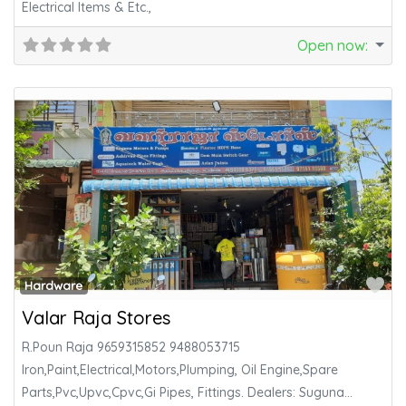
Electrical Items & Etc.,
Open now
:
Fa
Hardware
Valar Raja Stores
R.Poun Raja 9659315852 9488053715
Iron,Paint,Electrical,Motors,Plumping, Oil Engine,Spare
Parts,Pvc,Upvc,Cpvc,Gi Pipes, Fittings. Dealers: Suguna