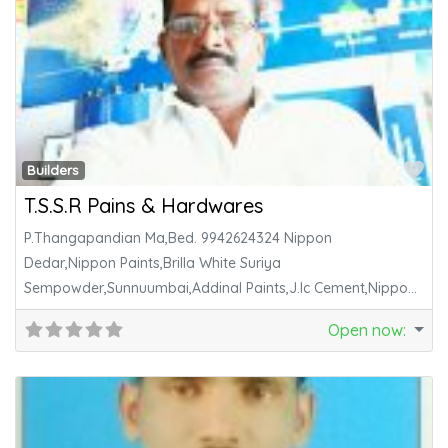
Fa
Builders
T.S.S.R Pains & Hardwares
P.Thangapandian Ma,Bed. 9942624324 Nippon
Dedar,Nippon Paints,Brilla White Suriya
Sempowder,Sunnuumbai,Addinal Paints,J.Ic Cement,Nippon
Walpalty Matalic Paints And Plastic Paints.
Open now
: