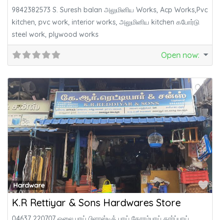
9842382573 S. Suresh balan அலுமினிய Works, Acp Works,Pvc
kitchen, pvc work, interior works, அலுமினிய kitchen கபோர்டு
steel work, plywood works
Open now
:
Fa
Hardware
K.R Rettiyar & Sons Hardwares Store
04637 220707 ஓலை பாய் பிளாஸ்டிக் பாய் கோரம்பாய் தார்ப்பாய்