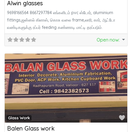
Alwin glasses
9698166564 8667297784 எங்களிடம் pvc ஸ்டோர், aluminium
fittings,ஜன்னல் கிளாஸ், கொசு வலை frame,லாரி, கார், ஆட்டோ
வண்டிகளுக்கு ரப்பர் feeding கண்ணாடி மாட்டி தரப்படும்.
Open now
:
Fa
Glass Work
Balen Glass work