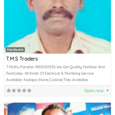
Fa
Hardware
T.M.S Traders
T.Muthu Pandian 9659055936 We Get Quality Fertilizer And
Pesticides. All Kinds Of Electrical & Plumbing Service
Available. Kadapa Stone,Cocktail,Tiles Available.
Open now
: