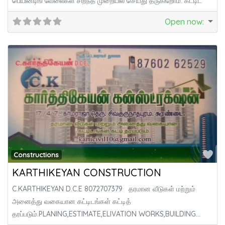
பெயின்டிங் வேலைகள் சிறந்த முறையில் செய்து தருகிறோம். கட்டிட
Open now
:
Fa
Constructions
KARTHIKEYAN CONSTRUCTION
C.KARTHIKEYAN D.C.E 8072707379 தரமான வீடுகள் மற்றும்
அனைத்து வகையான கட்டிடங்கள் கட்டித்
தரப்படும்.PLANING,ESTIMATE,ELIVATION WORKS,BUILDING