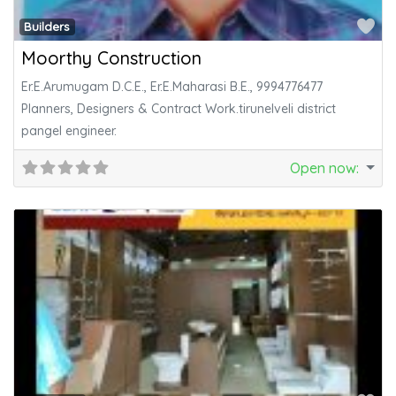
Fa
Builders
Moorthy Construction
Er.E.Arumugam D.C.E., Er.E.Maharasi B.E., 9994776477
Planners, Designers & Contract Work.tirunelveli district
pangel engineer.
Open now
: