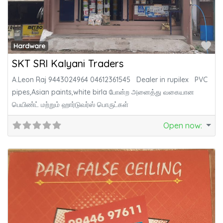
Fa
Hardware
SKT SRI Kalyani Traders
A.Leon Raj 9443024964 04612361545 Dealer in rupilex PVC
pipes,Asian paints,white birla போன்ற அனைத்து வகையான
பெயிண்ட் மற்றும் ஹார்டுவர்ஸ் பொருட்கள்
Open now
: