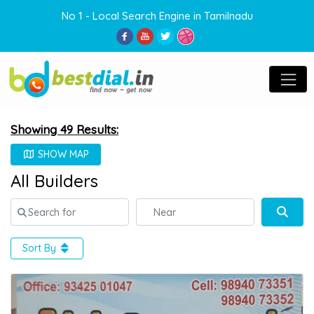
No 1 - Local Search Engine in Tamilnadu
Showing 49 Results:
SHOW MAP
All Builders
Search for
Near
Sear
Sort By