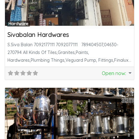
Fa
Hardware
Sivabalan Hardwares
S.Siva Balan 7092177111 7092077111 789404507,04630-
270794 All Kinds Of Tiles,Granites,Paints,
Hardwares,Plumbing Things,Veguard Pump, Fittings,Finalux
Pipe,Tata Colour Sheet, All Construction Things
Open now
: