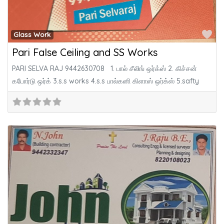
Fa
Glass Work
Pari False Ceiling and SS Works
PARI SELVA RAJ 9442630708 1. பால் சீலிங் ஒர்க்ஸ் 2. கிச்சன்
கபோர்டு ஒர்க் 3.s.s works 4.s.s பால்கனி கிளாஸ் ஒர்க்ஸ் 5.safty