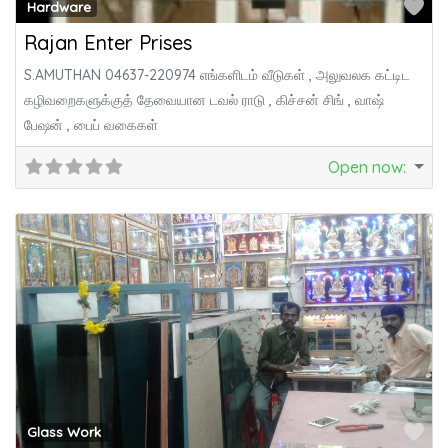
Fa
Hardware
Rajan Enter Prises
S.AMUTHAN 04637-220974 எங்களிடம் வீடுகள் , அலுவலக கட்டிட
கழிவறைகளுக்குத் தேவையான டவல் ராடு , கிச்சன் சிங் , வாஷ்
பேஷன் , பைப் வகைகள்
Open now
:
Fa
Glass Work