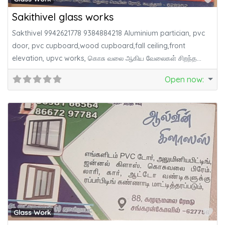
Sakithivel glass works
Sakthivel 9942621778 9384884218 Aluminium partician, pvc
door, pvc cupboard,wood cupboard,fall ceiling,front
elevation, upvc works, கொசு வலை ஆகிய வேலைகள் சிறந்த
முறையில்
Open now
:
Fa
Glass Work