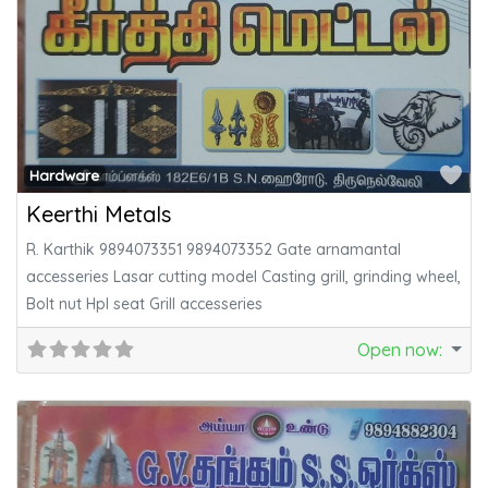
Fa
Hardware
Keerthi Metals
R. Karthik 9894073351 9894073352 Gate arnamantal
accesseries Lasar cutting model Casting grill, grinding wheel,
Bolt nut Hpl seat Grill accesseries
Open now
: