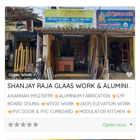
Fa
Glass Work
SHANJAY RAJA GLAAS WORK & ALUMINIUIM WORK
A.KANNAN 9952763119
ALUMINIUM FABRICATION
GYP
BOARD CEILING
WOOD WORK
(ACP) ELEVATION WORK
PVC DOOR & PVC CUPBOARD
MODULATOR KITCHEN
UPVC
Open now
: