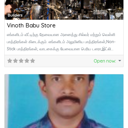
Fa
Builders
Vinoth Babu Store
எங்களிடம் வீட்டிற்கு தேவையான அனைத்து சில்வர் மற்றும் வெள்ளி
பாத்திரங்கள் கிடைக்கும். எங்களிடம் அலுமினிய பாத்திரங்கள்,Non-
Stick பாத்திரங்கள், வாடகைக்கு யேவையான பெரிய டளரா,இட்லி
பானை,பிளாஸ்டிக் சேர்,சில்வர் டேபிள்,
Open now
: