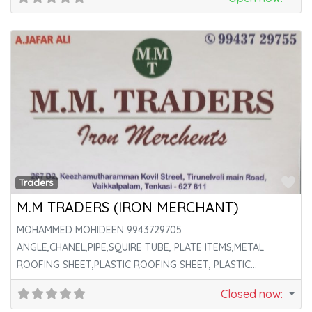
VALUATION,STRUCTURAL
Fa
Traders
M.M TRADERS (IRON MERCHANT)
MOHAMMED MOHIDEEN 9943729705
ANGLE,CHANEL,PIPE,SQUIRE TUBE, PLATE ITEMS,METAL
ROOFING SHEET,PLASTIC ROOFING SHEET, PLASTIC
ROOFING SHEET,PLASTIC ROOFING SHEET, GI SHEET ROAD,
Closed now
:
ROUND