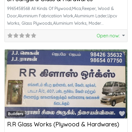
9965458568 All Kinds Of Plywood,Mica,Reeper, Wood &
Door,Aluminium Fabricatiion Work,Aluminium Lader,Upcv
Works, Glass Plywoods,Aluminium Works, Moder
Kitchen,Hard Wares, S.S.Handraling,Designglass Works,P.V.C.
Open now
:
Fa
Builders
R.R Glass Works (Plywood & Hardwares)