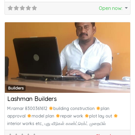
Motors,Fine Tech Hdpe Hose,Asian Paints, Aasirvadh Pipes.
Open now
:
Fa
Builders
Lashman Builders
M.ramar 8300361612
building construction
plan
approval
model plan
repair work
plot lay out
interior works etc., புது வீடுகள் காண்ட்ரெக்ட் முறையில்