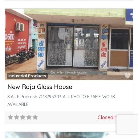
Fa
Industrial Products
New Raja Glass House
S.Ajith Prakash 7418795203 ALL PHOTO FRAME WORK
AVAILABLE.
Closed now
: