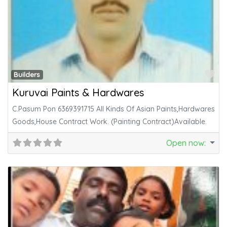
Fa
Builders
Kuruvai Paints & Hardwares
C.Pasum Pon 6369391715 All Kinds Of Asian Paints,Hardwares
Goods,House Contract Work. (Painting Contract)Available.
Open now
: