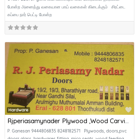
போன்ற அனைத்து வகையான பாய் வகைகள் கிடைக்கும் சிரட்டை
கப்பை நார் பெட்டி போன்ற
Fa
Hardware
Rjperiasamynader Plywood ,Wood Carving and Membrane Door factory
P. Ganesan 9444806835 8248182571 Plywoods, doors,pvc
doors,glass, hardwares fitting, mico seats, wood feeding,