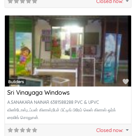
Closed now
:
Fa
Builders
Sri Vinayaga Windows
A.SANAKARA NAINAR 6381588288 PVC & UPVC
விண்டோஸ்,டப்பன் கிளாஸ்,பேச் பிட்டிங் பிரேம் லெஸ் கிளாஸ் ஒர்க்
ரைலிங் சொலுசன்.
Closed now
: