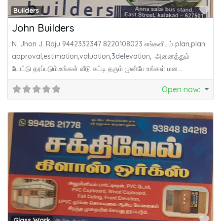
Fa
Builders
John Builders
N. Jhon J. Raju 9442332347 8220108023 எங்களிடம் plan,plan
approval,estimation,valuation,3delevation, அனைத்தும்
போட்டு தரப்படும்.உங்கள் வீடு கட்டி தரும் முன்பே உங்கள் மன
விருப்பத்திற்கேற்ப நல்ல
Open now
:
Fa
Glass Work