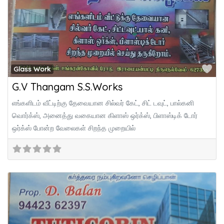
Fa
Glass Work
G.V Thangam S.S.Works
எங்களிடம் வீட்டிற்கு தேவையான சில்வர் கேட், சிட் டவுட், பால்கனி
வொர்க்ஸ், அனைத்து வகையான கிளாஸ் ஒர்க்ஸ், பிளாஸ்டிக் டோர்
ஒர்க்ஸ் போன்ற வேலைகள் சிறந்த முறையில்