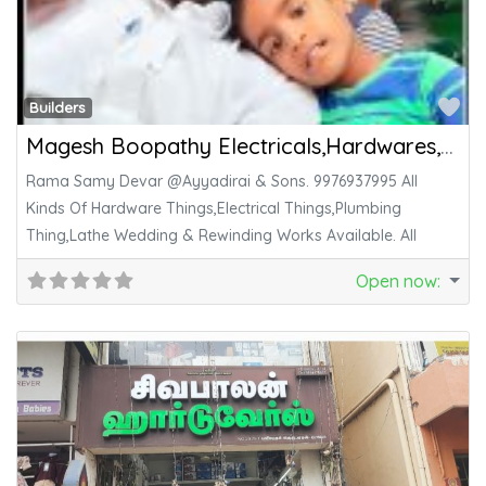
Fa
Builders
Magesh Boopathy Electricals,Hardwares,Lathe Welding & Rewinding Work
Rama Samy Devar @Ayyadirai & Sons. 9976937995 All
Kinds Of Hardware Things,Electrical Things,Plumbing
Thing,Lathe Wedding & Rewinding Works Available. All
Open now
: