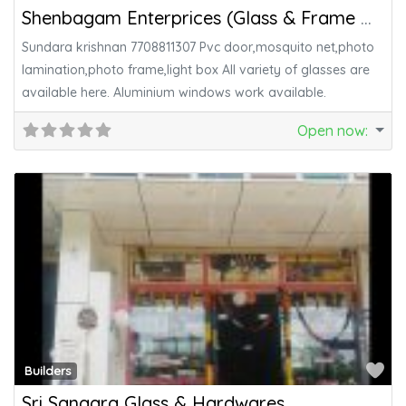
Shenbagam Enterprices (Glass & Frame Work)
Sundara krishnan 7708811307 Pvc door,mosquito net,photo
lamination,photo frame,light box All variety of glasses are
available here. Aluminium windows work available.
Open now
:
Fa
Builders
Sri Sangara Glass & Hardwares