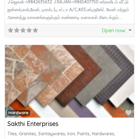
J.ஜெகன்->9842635632 J.RAJAN->9865407750 எங்களிடம் வீட்டு
ஜன்னல்,கார்,வேன், டிராக்டர்,டாட்டா A/C,407,பஸ்,ரூரிஸ்ட் வேன் மற்றும்
அனைத்து வாகனங்களுக்கும் கண்ணாடி வகைகள் கிடைக்கும்.
அலுமினியம் பார்டிஷன் பிளைவுட் சீட், மைக்கா சீட்,PVC
Open now
:
Fa
Hardware
Sakthi Enterprises
Tiles, Granites, Santaywares, Iron, Paints, Hardwares,