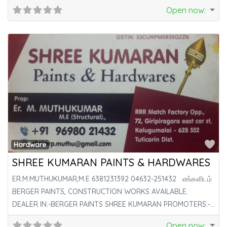
CONTACT WORK. YEAR OF ESTABLISHMENT:-19 YEARS
Open now
:
Fa
Hardware
SHREE KUMARAN PAINTS & HARDWARES
ER.M.MUTHUKUMAR;M.E 6381231392 04632-251432 எங்களிடம்
BERGER PAINTS, CONSTRUCTION WORKS AVAILABLE.
DEALER IN:-BERGER PAINTS SHREE KUMARAN PROMOTERS:-
CONSULTING & CONTRACTOR,ESTIMATE,
Open now
: