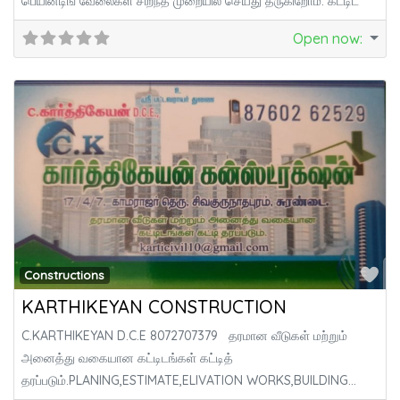
பெயின்டிங் வேலைகள் சிறந்த முறையில் செய்து தருகிறோம். கட்டிட
Open now
:
Fa
Constructions
KARTHIKEYAN CONSTRUCTION
C.KARTHIKEYAN D.C.E 8072707379 தரமான வீடுகள் மற்றும்
அனைத்து வகையான கட்டிடங்கள் கட்டித்
தரப்படும்.PLANING,ESTIMATE,ELIVATION WORKS,BUILDING