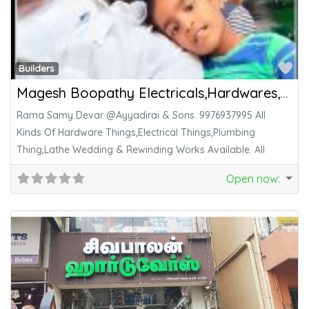
Fa
Builders
Magesh Boopathy Electricals,Hardwares,Lathe Welding & Rewinding Work
Rama Samy Devar @Ayyadirai & Sons. 9976937995 All
Kinds Of Hardware Things,Electrical Things,Plumbing
Thing,Lathe Wedding & Rewinding Works Available. All
Open now
: