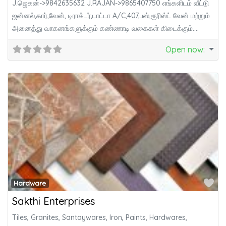
J.ஜெகன்->9842635632 J.RAJAN->9865407750 எங்களிடம் வீட்டு
ஜன்னல்,கார்,வேன், டிராக்டர்,டாட்டா A/C,407,பஸ்,ரூரிஸ்ட் வேன் மற்றும்
அனைத்து வாகனங்களுக்கும் கண்ணாடி வகைகள் கிடைக்கும்.
அலுமினியம் பார்டிஷன் பிளைவுட் சீட், மைக்கா சீட்,PVC
Open now
:
Fa
Hardware
Sakthi Enterprises
Tiles, Granites, Santaywares, Iron, Paints, Hardwares,