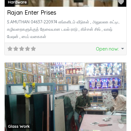
Fa
Hardware
Rajan Enter Prises
S.AMUTHAN 04637-220974 எங்களிடம் வீடுகள் , அலுவலக கட்டிட
கழிவறைகளுக்குத் தேவையான டவல் ராடு , கிச்சன் சிங் , வாஷ்
பேஷன் , பைப் வகைகள்
Open now
:
Fa
Glass Work