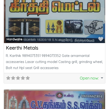
Fa
Hardware
Keerthi Metals
R. Karthik 9894073351 9894073352 Gate arnamantal
accesseries Lasar cutting model Casting grill, grinding wheel,
Bolt nut Hpl seat Grill accesseries
Open now
: