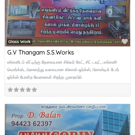
Fa
Glass Work
G.V Thangam S.S.Works
எங்களிடம் வீட்டிற்கு தேவையான சில்வர் கேட், சிட் டவுட், பால்கனி
வொர்க்ஸ், அனைத்து வகையான கிளாஸ் ஒர்க்ஸ், பிளாஸ்டிக் டோர்
ஒர்க்ஸ் போன்ற வேலைகள் சிறந்த முறையில்