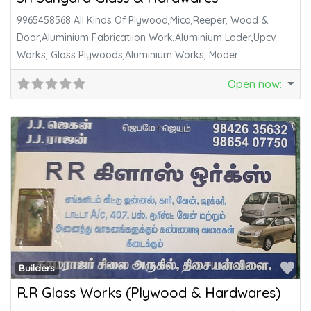
9965458568 All Kinds Of Plywood,Mica,Reeper, Wood &
Door,Aluminium Fabricatiion Work,Aluminium Lader,Upcv
Works, Glass Plywoods,Aluminium Works, Moder
Kitchen,Hard Wares, S.S.Handraling,Designglass Works,P.V.C.
Open now
:
Fa
Builders
R.R Glass Works (Plywood & Hardwares)