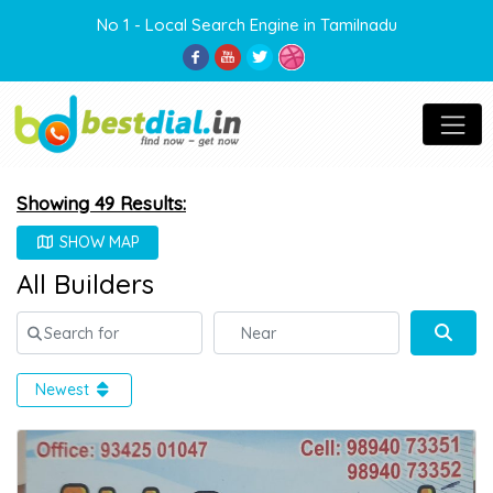
No 1 - Local Search Engine in Tamilnadu
Showing 49 Results:
SHOW MAP
All Builders
Search for
Near
Sear
Newest