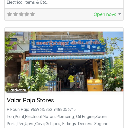
Electrical Items & Etc.,
Open now
:
Fa
Hardware
Valar Raja Stores
R.Poun Raja 9659315852 9488053715
Iron,Paint,Electrical,Motors,Plumping, Oil Engine,Spare
Parts,Pvc,Upvc,Cpvc,Gi Pipes, Fittings. Dealers: Suguna