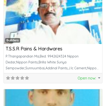
Fa
Builders
T.S.S.R Pains & Hardwares
P.Thangapandian Ma,Bed. 9942624324 Nippon
Dedar,Nippon Paints,Brilla White Suriya
Sempowder,Sunnuumbai,Addinal Paints,J.Ic Cement,Nippon
Walpalty Matalic Paints And Plastic Paints.
Open now
: