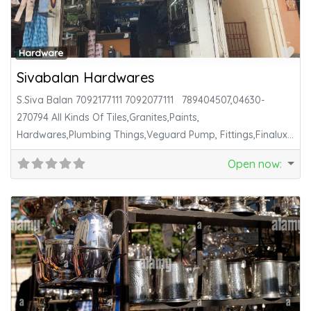
Fa
Hardware
Sivabalan Hardwares
S.Siva Balan 7092177111 7092077111 789404507,04630-
270794 All Kinds Of Tiles,Granites,Paints,
Hardwares,Plumbing Things,Veguard Pump, Fittings,Finalux
Pipe,Tata Colour Sheet, All Construction Things
Open now
: