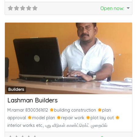
Motors,Fine Tech Hdpe Hose,Asian Paints, Aasirvadh Pipes.
Open now
:
Fa
Builders
Lashman Builders
M.ramar 8300361612
building construction
plan
approval
model plan
repair work
plot lay out
interior works etc., புது வீடுகள் காண்ட்ரெக்ட் முறையில்