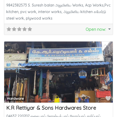
9842382573 S. Suresh balan அலுமினிய Works, Acp Works,Pvc
kitchen, pvc work, interior works, அலுமினிய kitchen கபோர்டு
steel work, plywood works
Open now
:
Fa
Hardware
K.R Rettiyar & Sons Hardwares Store
04637 220707 ஓலை பாய் பிளாஸ்டிக் பாய் கோரம்பாய் தார்ப்பாய்