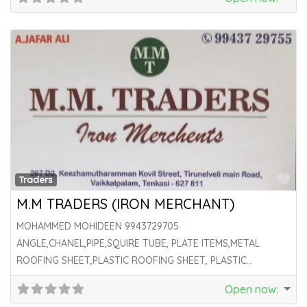
VALUATION,STRUCTURAL
Fa
Traders
M.M TRADERS (IRON MERCHANT)
MOHAMMED MOHIDEEN 9943729705
ANGLE,CHANEL,PIPE,SQUIRE TUBE, PLATE ITEMS,METAL
ROOFING SHEET,PLASTIC ROOFING SHEET, PLASTIC
ROOFING SHEET,PLASTIC ROOFING SHEET, GI SHEET ROAD,
Open now
:
ROUND