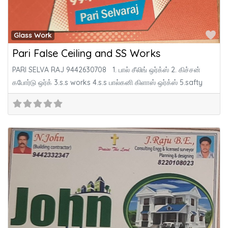
Fa
Glass Work
Pari False Ceiling and SS Works
PARI SELVA RAJ 9442630708 1. பால் சீலிங் ஒர்க்ஸ் 2. கிச்சன்
கபோர்டு ஒர்க் 3.s.s works 4.s.s பால்கனி கிளாஸ் ஒர்க்ஸ் 5.safty