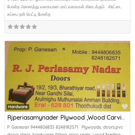
போன்ற அனைத்து வகையான பாய் வகைகள் கிடைக்கும் சிரட்டை
கப்பை நார் பெட்டி போன்ற
Fa
Hardware
Rjperiasamynader Plywood ,Wood Carving and Membrane Door factory
P. Ganesan 9444806835 8248182571 Plywoods, doors,pvc
doors,glass, hardwares fitting, mico seats, wood feeding,