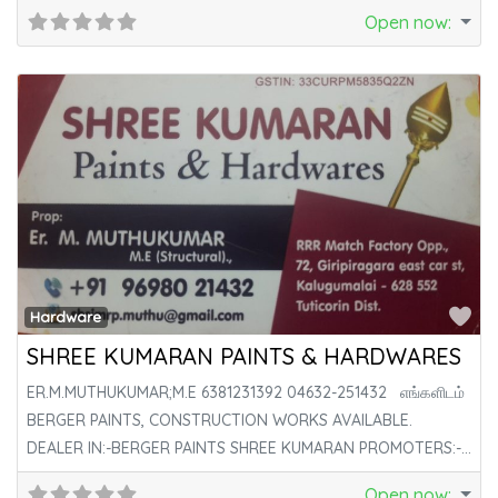
CONTACT WORK. YEAR OF ESTABLISHMENT:-19 YEARS
Open now
:
Fa
Hardware
SHREE KUMARAN PAINTS & HARDWARES
ER.M.MUTHUKUMAR;M.E 6381231392 04632-251432 எங்களிடம்
BERGER PAINTS, CONSTRUCTION WORKS AVAILABLE.
DEALER IN:-BERGER PAINTS SHREE KUMARAN PROMOTERS:-
CONSULTING & CONTRACTOR,ESTIMATE,
Open now
: