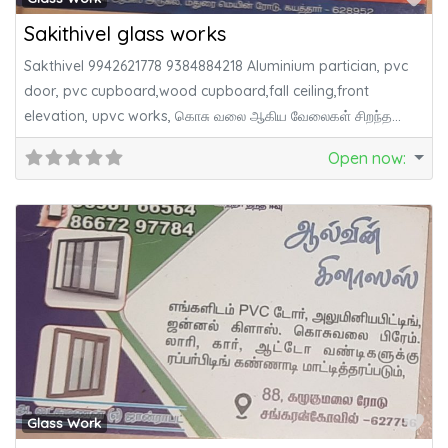
Sakithivel glass works
Sakthivel 9942621778 9384884218 Aluminium partician, pvc
door, pvc cupboard,wood cupboard,fall ceiling,front
elevation, upvc works, கொசு வலை ஆகிய வேலைகள் சிறந்த
முறையில்
Open now
:
Fa
Glass Work