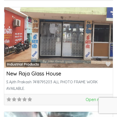
Fa
Industrial Products
New Raja Glass House
S.Ajith Prakash 7418795203 ALL PHOTO FRAME WORK
AVAILABLE.
Open now
: