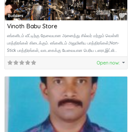
Fa
Builders
Vinoth Babu Store
எங்களிடம் வீட்டிற்கு தேவையான அனைத்து சில்வர் மற்றும் வெள்ளி
பாத்திரங்கள் கிடைக்கும். எங்களிடம் அலுமினிய பாத்திரங்கள்,Non-
Stick பாத்திரங்கள், வாடகைக்கு யேவையான பெரிய டளரா,இட்லி
பானை,பிளாஸ்டிக் சேர்,சில்வர் டேபிள்,
Open now
: