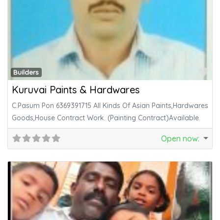
Fa
Builders
Kuruvai Paints & Hardwares
C.Pasum Pon 6369391715 All Kinds Of Asian Paints,Hardwares
Goods,House Contract Work. (Painting Contract)Available.
Open now
: