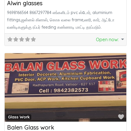
Alwin glasses
9698166564 8667297784 எங்களிடம் pvc ஸ்டோர், aluminium
fittings,ஜன்னல் கிளாஸ், கொசு வலை frame,லாரி, கார், ஆட்டோ
வண்டிகளுக்கு ரப்பர் feeding கண்ணாடி மாட்டி தரப்படும்.
Open now
:
Fa
Glass Work
Balen Glass work