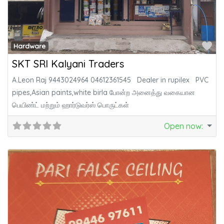
Fa
Hardware
SKT SRI Kalyani Traders
A.Leon Raj 9443024964 04612361545 Dealer in rupilex PVC
pipes,Asian paints,white birla போன்ற அனைத்து வகையான
பெயிண்ட் மற்றும் ஹார்டுவர்ஸ் பொருட்கள்
Open now
: