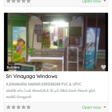
Open now
:
Fa
Builders
Sri Vinayaga Windows
A.SANAKARA NAINAR 6381588288 PVC & UPVC
விண்டோஸ்,டப்பன் கிளாஸ்,பேச் பிட்டிங் பிரேம் லெஸ் கிளாஸ் ஒர்க்
ரைலிங் சொலுசன்.
Open now
: