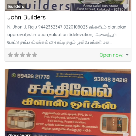
Fa
Builders
John Builders
N. Jhon J. Raju 9442332347 8220108023 எங்களிடம் plan,plan
approval,estimation,valuation,3delevation, அனைத்தும்
போட்டு தரப்படும்.உங்கள் வீடு கட்டி தரும் முன்பே உங்கள் மன
விருப்பத்திற்கேற்ப நல்ல
Open now
:
Fa
Glass Work