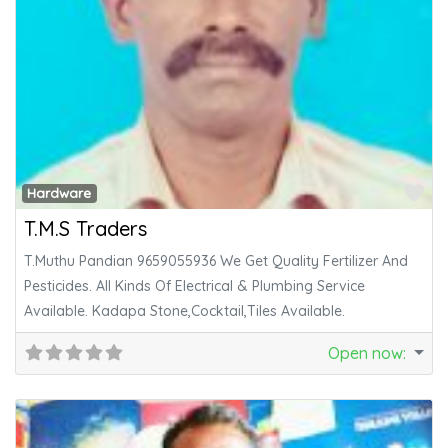
Fa
Hardware
T.M.S Traders
T.Muthu Pandian 9659055936 We Get Quality Fertilizer And
Pesticides. All Kinds Of Electrical & Plumbing Service
Available. Kadapa Stone,Cocktail,Tiles Available.
Open now
: