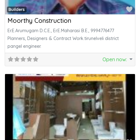
Fa
Builders
Moorthy Construction
Er.E.Arumugam D.C.E., Er.E.Maharasi B.E., 9994776477
Planners, Designers & Contract Work.tirunelveli district
pangel engineer.
Open now
: