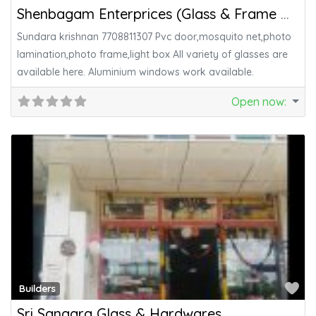
Shenbagam Enterprices (Glass & Frame Work)
Sundara krishnan 7708811307 Pvc door,mosquito net,photo
lamination,photo frame,light box All variety of glasses are
available here. Aluminium windows work available.
Open now
:
Fa
Builders
Sri Sangara Glass & Hardwares