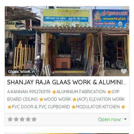
Fa
Glass Work
SHANJAY RAJA GLAAS WORK & ALUMINIUIM WORK
A.KANNAN 9952763119
ALUMINIUM FABRICATION
GYP
BOARD CEILING
WOOD WORK
(ACP) ELEVATION WORK
PVC DOOR & PVC CUPBOARD
MODULATOR KITCHEN
UPVC
Open now
: