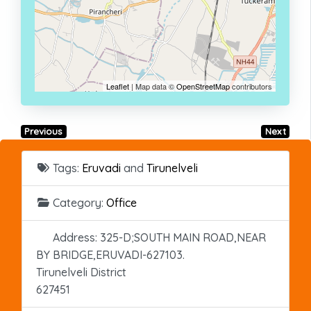
Leaflet
| Map data ©
OpenStreetMap
contributors
Previous
Next
Tags:
Eruvadi
and
Tirunelveli
Category:
Office
Address:
325-D;SOUTH MAIN ROAD,NEAR
BY BRIDGE,ERUVADI-627103.
Tirunelveli District
627451