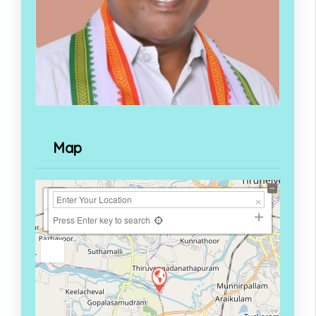
Map
+
−
Press Enter key to search