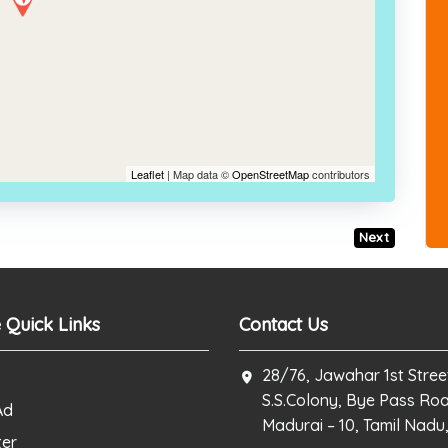
Leaflet
| Map data ©
OpenStreetMap
contributors
Next
 Quick Links
Contact Us
28/76, Jawahar 1st Stree
S.S.Colony, Bye Pass Ro
Ad
Madurai – 10, Tamil Nadu,
ter