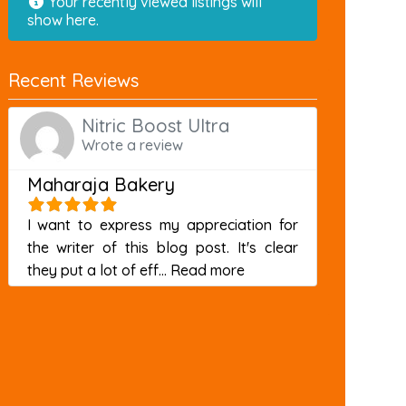
Your recently viewed listings will
show here.
Recent Reviews
Nitric Boost Ultra
Wrote a review
Maharaja Bakery
I want to express my appreciation for
the writer of this blog post. It's clear
about this listing
they put a lot of eff...
Read more