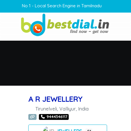
No 1 - Local Search Engine in Tamilnadu
A R JEWELLERY
Tirunelveli
,
Valliyur
,
India
9444346117