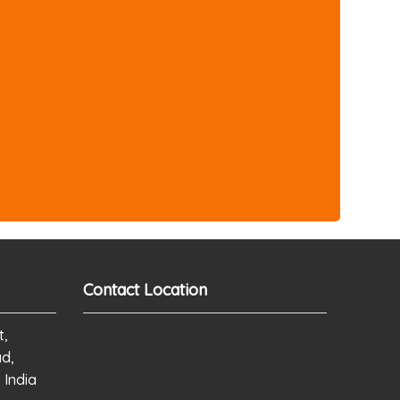
Contact Location
t,
ad,
 India