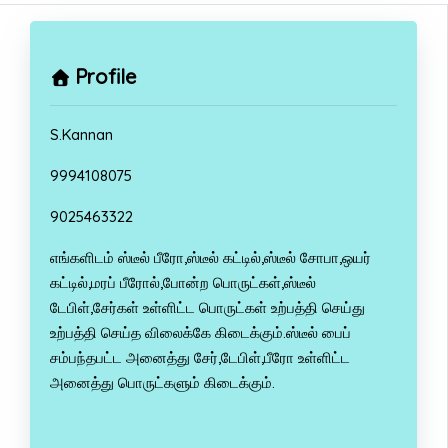
Profile
S.Kannan
9994108075
9025463322
எங்களிடம் ஸ்டீல் பீரோ,ஸ்டீல் கட்டில்,ஸ்டீல் சோபா,ஒயர்
கட்டில்,மரப் பீரோல்,போன்ற பொருட்கள்,ஸ்டீல்
டேபிள்,சேர்கள் உள்ளிட்ட பொருட்கள் உற்பத்தி செய்து
உற்பத்தி செய்த விலைக்கே கிடைக்கும்.ஸ்டீல் பைப்
சம்பந்தபட்ட அனைத்து சேர்,டேபிள்,பீரோ உள்ளிட்ட
அனைத்து பொருட்களும் கிடைக்கும்.