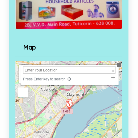
Map
+
−
Press Enter key to search