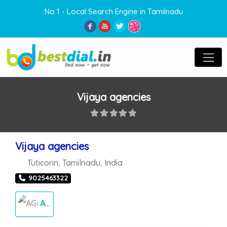
No 1 - Local Search Engine in Tamilnadu
Vijaya agencies
Vijaya agencies
Tuticorin
,
Tamilnadu
,
India
9025463322
AGENCY