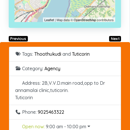
Leaflet
| Map data ©
OpenStreetMap
contributors
Previous
Next
Tags:
Thoothukudi
and
Tuticorin
Category:
Agency
Address:
2B,V.V.D.main road,opp to Dr
annamalai clinic,tuticorin.
Tuticorin
Phone:
9025463322
Open now
:
9:00 am - 10:00 pm