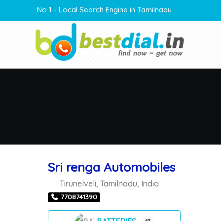
No 1 - Local Search Engine in Tamilnadu
Sri renga Automobiles
Tirunelveli
,
Tamilnadu
,
India
7708741390