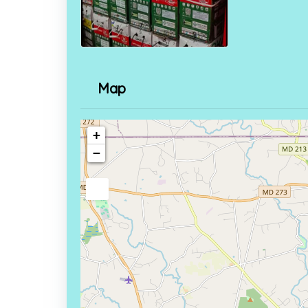
Map
+
−