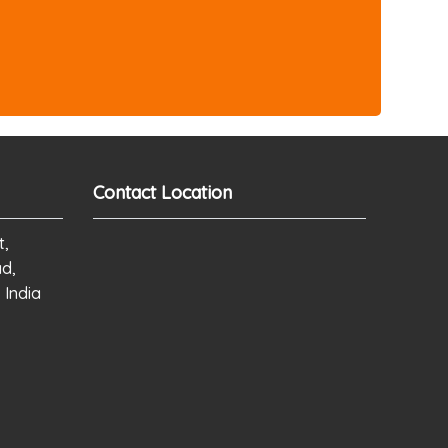
Contact Location
t,
ad,
 India