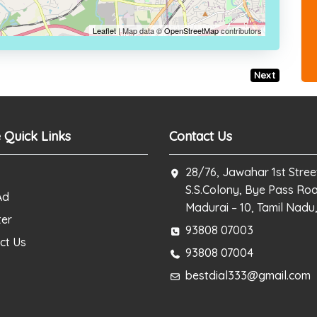
Leaflet
| Map data ©
OpenStreetMap
contributors
Next
 Quick Links
Contact Us
28/76, Jawahar 1st Stree
S.S.Colony, Bye Pass Ro
Ad
Madurai – 10, Tamil Nadu,
ter
93808 07003
ct Us
93808 07004
bestdial333@gmail.com