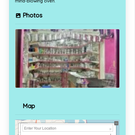
mind-blowing oven.
Photos
Map
+