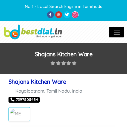
No 1 - Local Search Engine in Tamilnadu
Shajans Kitchen Ware
Shajans Kitchen Ware
Kayalpatnam
,
Tamil Nadu
,
India
7397505484
METAL STORES