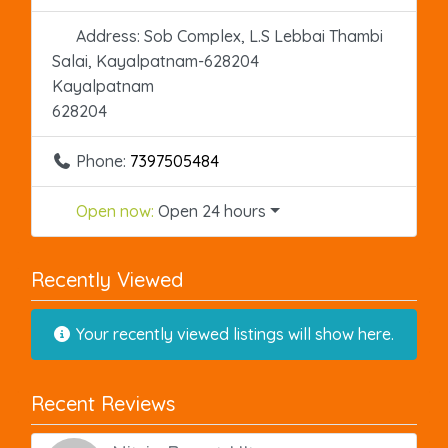
Address:
Sob Complex, L.S Lebbai Thambi
Salai, Kayalpatnam-628204
Kayalpatnam
628204
Phone:
7397505484
Open now
:
Open 24 hours
Recently Viewed
Your recently viewed listings will show here.
Recent Reviews