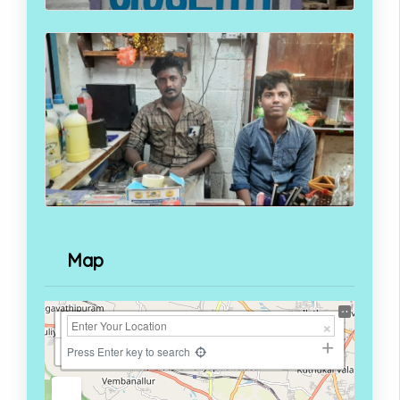
Map
+
−
Press Enter key to search