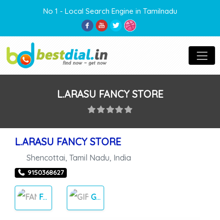
No 1 - Local Search Engine in Tamilnadu
L.ARASU FANCY STORE
L.ARASU FANCY STORE
Shencottai
,
Tamil Nadu
,
India
9150368627
FANCY STORE
GIFT ITEMS