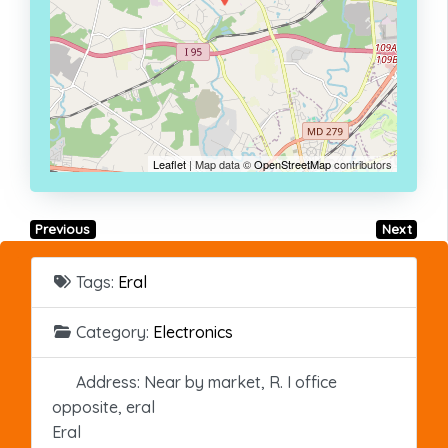
Leaflet
| Map data ©
OpenStreetMap
contributors
Previous
Next
Tags:
Eral
Category:
Electronics
Address:
Near by market, R. I office
opposite, eral
Eral