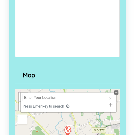
Map
+
−
Press Enter key to search