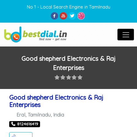
No 1 - Local Search Engine in Tamilnadu
Good shepherd Electronics & Raj
Enterprises
Good shepherd Electronics & Raj
Enterprises
Eral
,
Tamilnadu
,
India
8124616419