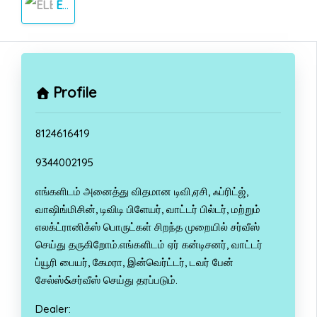
ELECTRONICS
Profile
8124616419
9344002195
எங்களிடம் அனைத்து விதமான டிவி,ஏசி, ஃப்ரிட்ஜ்,
வாஷிங்மிசின், டிவிடி பிளேயர், வாட்டர் பில்டர், மற்றும்
எலக்ட்ரானிக்ஸ் பொருட்கள் சிறந்த முறையில் சர்வீஸ்
செய்து தருகிறோம்.எங்களிடம் ஏர் கன்டிசனர், வாட்டர்
ப்யூரி பையர், கேமரா, இன்வெர்ட்டர், டவர் பேன்
சேல்ஸ்&சர்வீஸ் செய்து தரப்படும்.
Dealer: